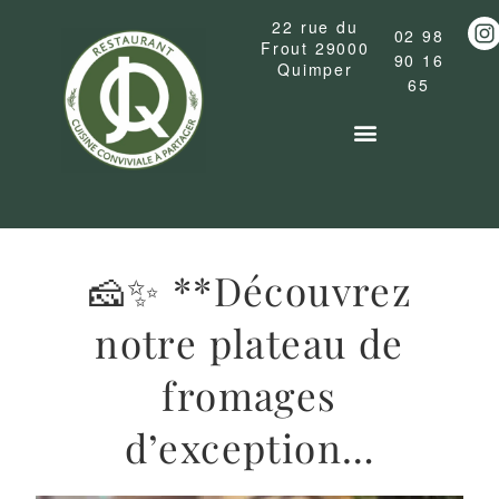
22 rue du
02 98
Frout
29000
90 16
Quimper
65
La carte du restaurant
Cocktails & Boissons
🧀✨ **Découvrez
notre plateau de
fromages
d’exception…