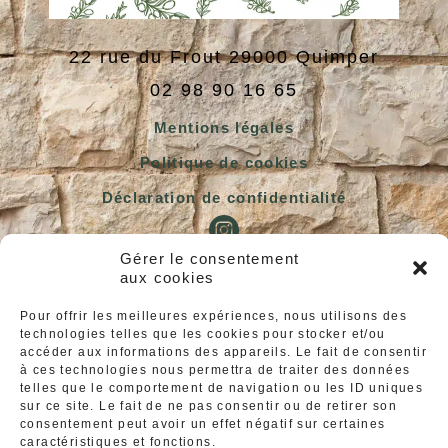
22 rue du Frout
29000
Quimper
02 98 90 16 65
Mentions légales
Politique de cookies
Déclaration de confidentialité
Gérer le consentement
aux cookies
Nos horaires
Pour offrir les meilleures expériences, nous utilisons des
d’ouverture
technologies telles que les cookies pour stocker et/ou
accéder aux informations des appareils. Le fait de consentir
à ces technologies nous permettra de traiter des données
telles que le comportement de navigation ou les ID uniques
Lundi :
sur ce site. Le fait de ne pas consentir ou de retirer son
consentement peut avoir un effet négatif sur certaines
Fermé
caractéristiques et fonctions.
Mardi au Jeudi :