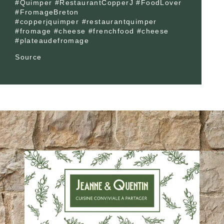
#Quimper #RestaurantCopperJ #FoodLover
#FromageBreton
#copperjquimper #restaurantquimper
#fromage #cheese #frenchfood #cheese
#plateaudefromage
Source