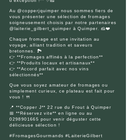
d’exception !** ✨🧀
Au @copperjquimper nous sommes fiers de
vous présenter une sélection de fromages
soigneusement choisis par notre partenaires
@laiterie_gilbert_quimper à Quimper. 🧀❤️
Chaque fromage est une invitation au
voyage, alliant tradition et saveurs
bretonnes. 🏞️
👉 **Fromages affinés à la perfection**
👉 **Produits locaux et artisanaux**
👉 **Accord parfait avec nos vins
sélectionnés**
Que vous soyez amateur de fromages ou
simplement curieux, ce plateau est fait pour
vous ! 🍴
📍 **Copper J** 22 rue du Frout à Quimper
📅 **Réservez vite** en ligne ou au
0298901665 pour venir déguster cette
délicieuse sélection !
#FromagesGourmands #LaiterieGilbert