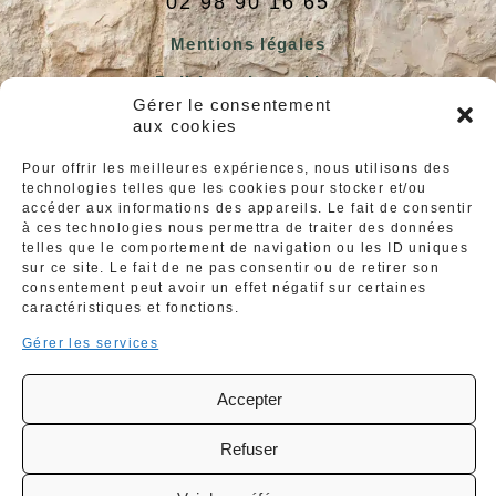
02 98 90 16 65
Mentions légales
Politique de cookies
Gérer le consentement
Déclaration de confidentialité
aux cookies
Pour offrir les meilleures expériences, nous utilisons des
technologies telles que les cookies pour stocker et/ou
accéder aux informations des appareils. Le fait de consentir
à ces technologies nous permettra de traiter des données
Nos horaires
telles que le comportement de navigation ou les ID uniques
sur ce site. Le fait de ne pas consentir ou de retirer son
d’ouverture
consentement peut avoir un effet négatif sur certaines
caractéristiques et fonctions.
Gérer les services
Lundi :
Fermé
Mardi au Jeudi :
Accepter
12h – 13h30 et 19h – 21h
Vendredi au Samedi :
Refuser
12h – 13h30 et 19h – 22h
Dimanche :