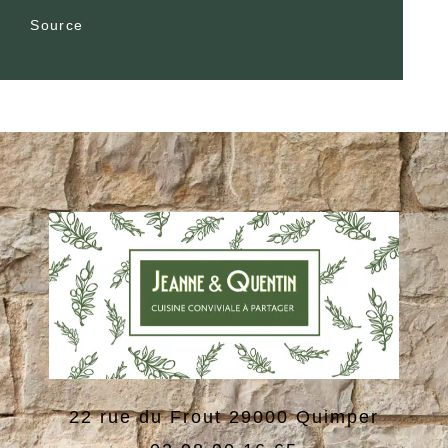
Source
22 rue du Frout
29000
Quimper