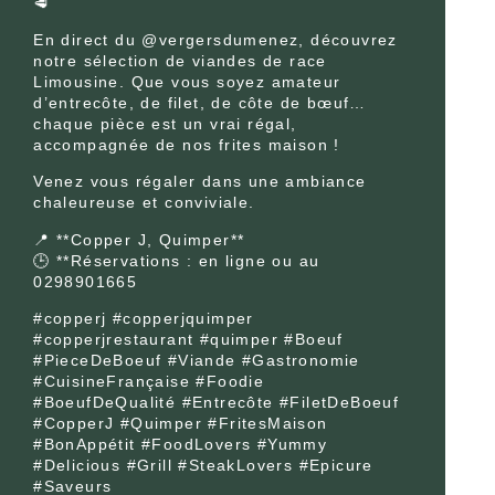
🥩
En direct du @vergersdumenez, découvrez
notre sélection de viandes de race
Limousine. Que vous soyez amateur
d’entrecôte, de filet, de côte de bœuf…
chaque pièce est un vrai régal,
accompagnée de nos frites maison !
Venez vous régaler dans une ambiance
chaleureuse et conviviale.
📍 **Copper J, Quimper**
🕒 **Réservations : en ligne ou au
0298901665
#copperj #copperjquimper
#copperjrestaurant #quimper #Boeuf
#PieceDeBoeuf #Viande #Gastronomie
#CuisineFrançaise #Foodie
#BoeufDeQualité #Entrecôte #FiletDeBoeuf
#CopperJ #Quimper #FritesMaison
#BonAppétit #FoodLovers #Yummy
#Delicious #Grill #SteakLovers #Epicure
#Saveurs