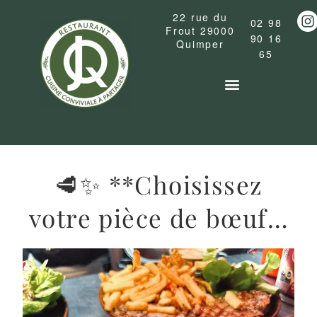
22 rue du
02 98
Frout
29000
90 16
Quimper
65
La carte du restaurant
Cocktails & Boissons
🥩✨ **Choisissez
votre pièce de bœuf…