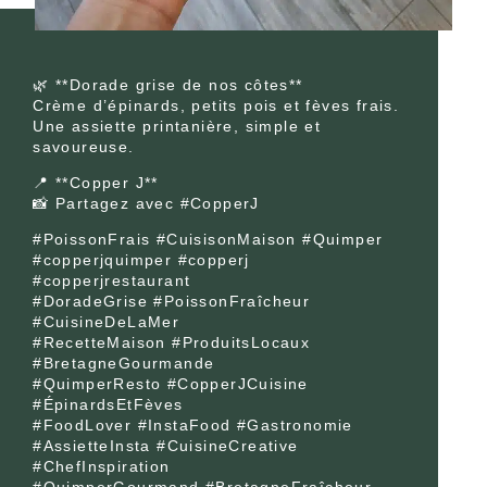
🌿 **Dorade grise de nos côtes**
Crème d’épinards, petits pois et fèves frais.
Une assiette printanière, simple et
savoureuse.
📍 **Copper J**
📸 Partagez avec #CopperJ
#PoissonFrais #CuisisonMaison #Quimper
#copperjquimper #copperj
#copperjrestaurant
#DoradeGrise #PoissonFraîcheur
#CuisineDeLaMer
#RecetteMaison #ProduitsLocaux
#BretagneGourmande
#QuimperResto #CopperJCuisine
#ÉpinardsEtFèves
#FoodLover #InstaFood #Gastronomie
#AssietteInsta #CuisineCreative
#ChefInspiration