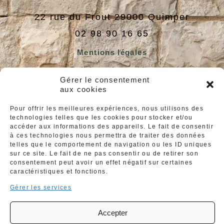
22 rue du Frout
29000
Quimper
02 98 90 16 65
Mentions légales
Politique de cookies
Gérer le consentement
Déclaration de confidentialité
aux cookies
Pour offrir les meilleures expériences, nous utilisons des
technologies telles que les cookies pour stocker et/ou
accéder aux informations des appareils. Le fait de consentir
à ces technologies nous permettra de traiter des données
Nos horaires
telles que le comportement de navigation ou les ID uniques
sur ce site. Le fait de ne pas consentir ou de retirer son
d’ouverture
consentement peut avoir un effet négatif sur certaines
caractéristiques et fonctions.
Gérer les services
Lundi :
Fermé
Mardi au Jeudi :
Accepter
12h – 13h30 et 19h – 21h