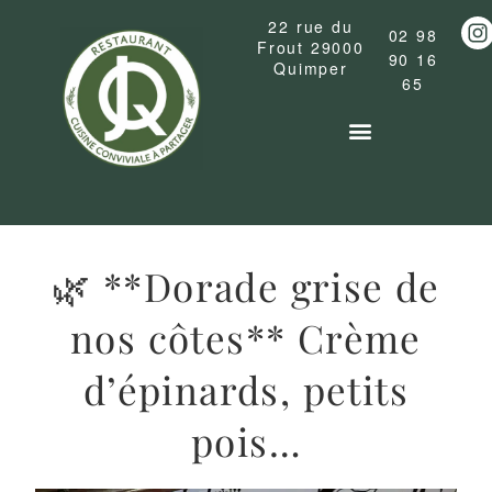
22 rue du
02 98
Frout
29000
90 16
Quimper
65
La carte du restaurant
Cocktails & Boissons
🌿 **Dorade grise de
nos côtes** Crème
d’épinards, petits
pois…