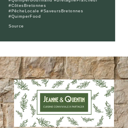
#QuimperGourmand #BretagneFraîcheur
#CôtesBretonnes
#PêcheLocale #SaveursBretonnes
#QuimperFood
Source