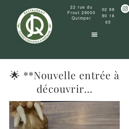
22 rue du
02 98
Frout
29000
90 16
Quimper
65
La carte du restaurant
Cocktails & Boissons
🌟 **Nouvelle entrée à
découvrir…