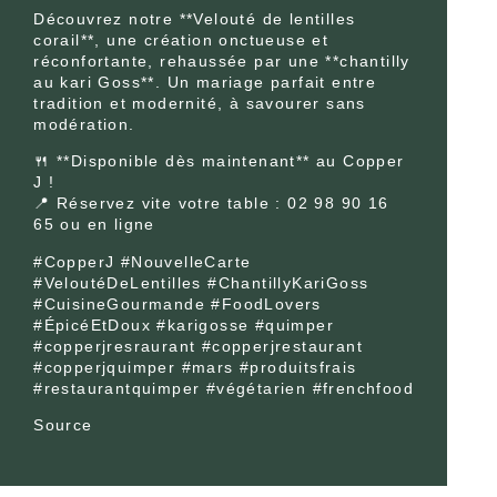
Découvrez notre **Velouté de lentilles
corail**, une création onctueuse et
réconfortante, rehaussée par une **chantilly
au kari Goss**. Un mariage parfait entre
tradition et modernité, à savourer sans
modération.
🍴 **Disponible dès maintenant** au Copper
J !
📍 Réservez vite votre table : 02 98 90 16
65 ou en ligne
#CopperJ #NouvelleCarte
#VeloutéDeLentilles #ChantillyKariGoss
#CuisineGourmande #FoodLovers
#ÉpicéEtDoux #karigosse #quimper
#copperjresraurant #copperjrestaurant
#copperjquimper #mars #produitsfrais
#restaurantquimper #végétarien #frenchfood
Source