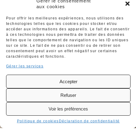
Gérer le consentement
Déclaration de confidentialité
aux cookies
Pour offrir les meilleures expériences, nous utilisons des
technologies telles que les cookies pour stocker et/ou
accéder aux informations des appareils. Le fait de consentir
à ces technologies nous permettra de traiter des données
Nos horaires
telles que le comportement de navigation ou les ID uniques
sur ce site. Le fait de ne pas consentir ou de retirer son
d’ouverture
consentement peut avoir un effet négatif sur certaines
caractéristiques et fonctions.
Gérer les services
Lundi :
Fermé
Mardi au Jeudi :
Accepter
12h – 13h30 et 19h – 21h
Vendredi au Samedi :
Refuser
12h – 13h30 et 19h – 22h
Dimanche :
Voir les préférences
Fermé
Politique de cookies
Déclaration de confidentialité